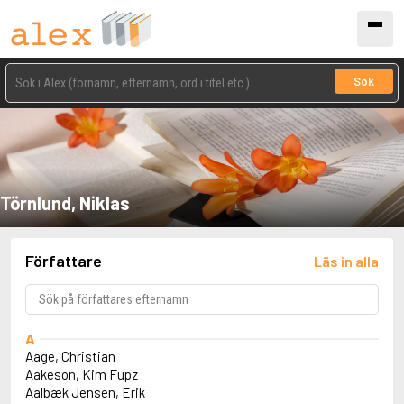
Sök
Törnlund, Niklas
Författare
Läs in alla
A
Aage, Christian
Aakeson, Kim Fupz
Aalbæk Jensen, Erik