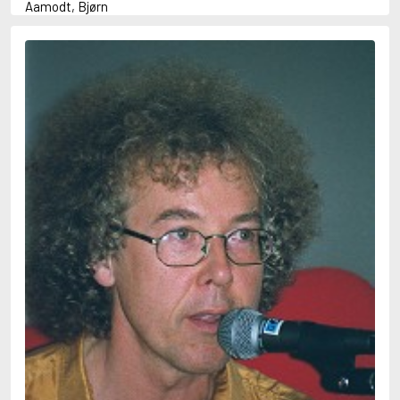
Aamodt, Bjørn
Abani, Christopher
Abbey, Kieran
Abbot, Anthony
Abbott, John
Abbott, Megan
Abdel-Fattah, Randa
Abdolah, Kader
Abé, Kobo
Abedi, Isabel
Abele, Inga
Abgarjan, Narine
Abish, Walter
Aboulela, Leila
Abrahams, Peter (f. 1919)
Abrahams, Peter (f. 1947)
Abrahamson, Emmy
Abse, Dannie
Abu-Jaber, Diana
Abulhawa, Susan
Aburas, Lone
Achebe, Chinua
Achmatova, Anna