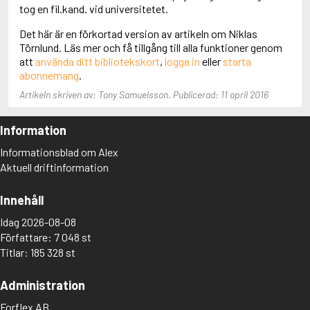
Adolfsson, Maria
tog en fil.kand. vid universitetet.
Adolphsen, Peter
Det här är en förkortad version av artikeln om Niklas
Törnlund. Läs mer och få tillgång till alla funktioner genom
att
använda ditt bibliotekskort
,
logga in
eller
starta
abonnemang
.
Artikeln skriven av: Tony Samuelsson. Publicerad: 11 april 2016
Information
Informationsblad om Alex
Aktuell driftinformation
Innehåll
Idag 2026-08-08
Författare: 7 048 st
Titlar: 185 328 st
Administration
Forflex AB