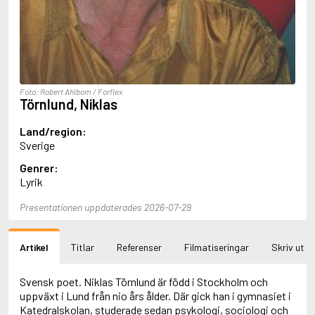
Aciman, André
Ackebo, Lena
Acker, Kathy
Ackroyd, Peter
Adam de la Halle
Adamov, Arthur
Foto: Robert Ahlbom / Forflex
Adams, Douglas
Törnlund, Niklas
Adams, Herbert
Adams, Jane
Land/region:
Adams, Richard
Sverige
Adbåge, Emma
Genrer:
Adbåge, Lisen
Lyrik
Adelborg, Ottilia
Adichie, Chimamanda Ngozi
Presentationen uppdaterades 2026-07-29
Adiga, Aravind
Adler-Olsen, Jussi
Adlerbeth, Gudmund Jöran
Artikel
Titlar
Referenser
Filmatiseringar
Skriv ut
Adnan, Etel
Adolfsson, Eva
Adolfsson, Evert
Svensk poet. Niklas Törnlund är född i Stockholm och
Adolfsson, Gunnar
uppväxt i Lund från nio års ålder. Där gick han i gymnasiet i
Adolfsson, Josefine
Katedralskolan, studerade sedan psykologi, sociologi och