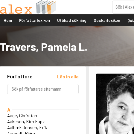
Hem
Författarlexikon
Utökad sökning
Deckarlexikon
Qui
Travers, Pamela L.
Författare
Läs in alla
A
Aage, Christian
Aakeson, Kim Fupz
Aalbæk Jensen, Erik
Aamodt, Bjørn