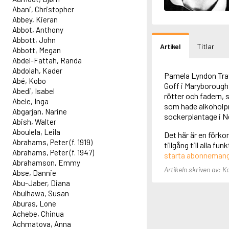
Abani, Christopher
Abbey, Kieran
Abbot, Anthony
Abbott, John
Artikel
Titlar
Abbott, Megan
Abdel-Fattah, Randa
Abdolah, Kader
Pamela Lyndon Trav
Abé, Kobo
Goff i Maryborough,
Abedi, Isabel
rötter och fadern,
Abele, Inga
som hade alkoholpro
Abgarjan, Narine
sockerplantage i 
Abish, Walter
Aboulela, Leila
Det här är en förko
Abrahams, Peter (f. 1919)
tillgång till alla f
Abrahams, Peter (f. 1947)
starta abonneman
Abrahamson, Emmy
Artikeln skriven av: 
Abse, Dannie
Abu-Jaber, Diana
Abulhawa, Susan
Aburas, Lone
Achebe, Chinua
Achmatova, Anna