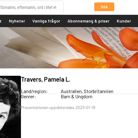
Sök
z
Nyheter
Vanliga frågor
Abonnemang & priser
Kunder
Travers, Pamela L.
Land/region:
Australien, Storbritannien
Genrer:
Barn & Ungdom
Presentationen uppdaterades 2023-01-18