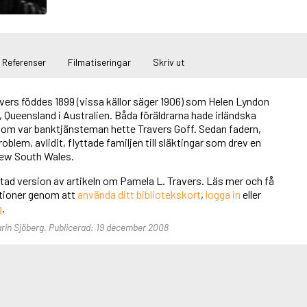
Referenser
Filmatiseringar
Skriv ut
ers föddes 1899 (vissa källor säger 1906) som Helen Lyndon
 Queensland i Australien. Båda föräldrarna hade irländska
 som var banktjänsteman hette Travers Goff. Sedan fadern,
blem, avlidit, flyttade familjen till släktingar som drev en
New South Wales.
rtad version av artikeln om Pamela L. Travers. Läs mer och få
unktioner genom att
använda ditt bibliotekskort
,
logga in
eller
g
.
Karin Sjöberg. Publicerad: 19 december 2008