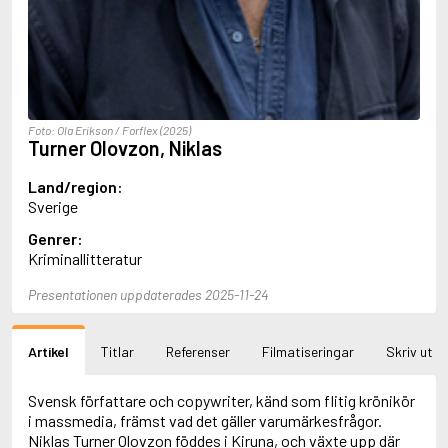
Aciman, André
Ackebo, Lena
Acker, Kathy
Ackroyd, Peter
Adam de la Halle
Adamov, Arthur
Foto: Ola Erikson / Forflex (2025)
Adams, Douglas
Turner Olovzon, Niklas
Adams, Herbert
Adams, Jane
Land/region:
Adams, Richard
Sverige
Adbåge, Emma
Genrer:
Adbåge, Lisen
Kriminallitteratur
Adelborg, Ottilia
Adichie, Chimamanda Ngozi
Presentationen uppdaterades 2025-11-24
Adiga, Aravind
Adler-Olsen, Jussi
Adlerbeth, Gudmund Jöran
Artikel
Titlar
Referenser
Filmatiseringar
Skriv ut
Adnan, Etel
Adolfsson, Eva
Adolfsson, Evert
Svensk författare och copywriter, känd som flitig krönikör
Adolfsson, Gunnar
i massmedia, främst vad det gäller varumärkesfrågor.
Adolfsson, Josefine
Niklas Turner Olovzon föddes i Kiruna, och växte upp där