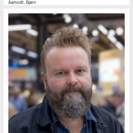
Aamodt, Bjørn
Abani, Christopher
Abbey, Kieran
Abbot, Anthony
Abbott, John
Abbott, Megan
Abdel-Fattah, Randa
Abdolah, Kader
Abé, Kobo
Abedi, Isabel
Abele, Inga
Abgarjan, Narine
Abish, Walter
Aboulela, Leila
Abrahams, Peter (f. 1919)
Abrahams, Peter (f. 1947)
Abrahamson, Emmy
Abse, Dannie
Abu-Jaber, Diana
Abulhawa, Susan
Aburas, Lone
Achebe, Chinua
Achmatova, Anna