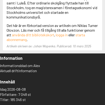
Adolfsson, Maria
samt i Luleå. Efter ordinarie skolgång flyttade han till
Adolphsen, Peter
Stockholm, tog en magisterexamen i företagsekonomi vid
Stockholms universitet och startade en
kommunikationsbyrå.
Det här är en förkortad version av artikeln om Niklas Turner
Olovzon. Läs mer och få tillgång till alla funktioner genom
att
använda ditt bibliotekskort
,
logga in
eller
starta
abonnemang
.
Artikeln skriven av: Johan Wopenka. Publicerad: 10 mars 2025
Information
Informationsblad om Alex
Aktuell driftinformation
Innehåll
Idag 2026-08-08
Författare: 7 048 st
Titlar: 185 346 st