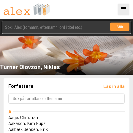
Sök
Turner Olovzon, Niklas
Författare
Läs in alla
A
Aage, Christian
Aakeson, Kim Fupz
Aalbæk Jensen, Erik