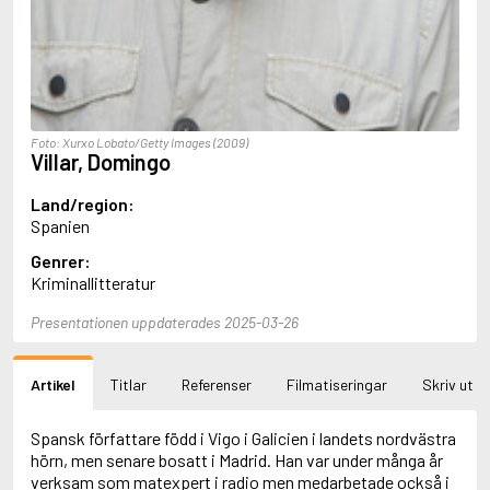
Aciman, André
Ackebo, Lena
Acker, Kathy
Ackroyd, Peter
Adam de la Halle
Adamov, Arthur
Foto: Xurxo Lobato/Getty Images (2009)
Adams, Douglas
Villar, Domingo
Adams, Herbert
Adams, Jane
Land/region:
Adams, Richard
Spanien
Adbåge, Emma
Genrer:
Adbåge, Lisen
Kriminallitteratur
Adelborg, Ottilia
Adichie, Chimamanda Ngozi
Presentationen uppdaterades 2025-03-26
Adiga, Aravind
Adler-Olsen, Jussi
Adlerbeth, Gudmund Jöran
Artikel
Titlar
Referenser
Filmatiseringar
Skriv ut
Adnan, Etel
Adolfsson, Eva
Adolfsson, Evert
Spansk författare född i Vigo i Galicien i landets nordvästra
Adolfsson, Gunnar
hörn, men senare bosatt i Madrid. Han var under många år
Adolfsson, Josefine
verksam som matexpert i radio men medarbetade också i