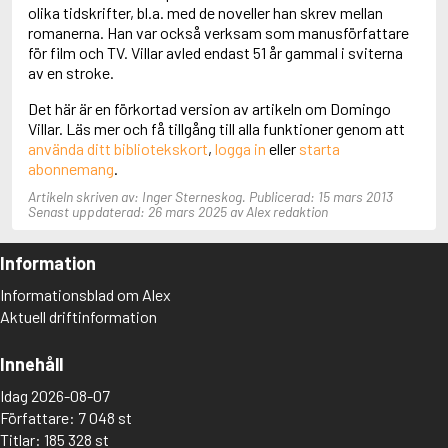
Adolfsson, Maria
olika tidskrifter, bl.a. med de noveller han skrev mellan
Adolphsen, Peter
romanerna. Han var också verksam som manusförfattare
för film och TV. Villar avled endast 51 år gammal i sviterna
av en stroke.
Det här är en förkortad version av artikeln om Domingo
Villar. Läs mer och få tillgång till alla funktioner genom att
använda ditt bibliotekskort
,
logga in
eller
starta
abonnemang
.
Artikeln skriven av: Inger Sterneskog. Publicerad: 15 mars 2013
Senast uppdaterad: 26 mars 2025 av Alex redaktion
Information
Informationsblad om Alex
Aktuell driftinformation
Innehåll
Idag 2026-08-07
Författare: 7 048 st
Titlar: 185 328 st