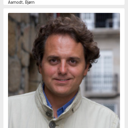
Aamodt, Bjørn
Abani, Christopher
Abbey, Kieran
Abbot, Anthony
Abbott, John
Abbott, Megan
Abdel-Fattah, Randa
Abdolah, Kader
Abé, Kobo
Abedi, Isabel
Abele, Inga
Abgarjan, Narine
Abish, Walter
Aboulela, Leila
Abrahams, Peter (f. 1919)
Abrahams, Peter (f. 1947)
Abrahamson, Emmy
Abse, Dannie
Abu-Jaber, Diana
Abulhawa, Susan
Aburas, Lone
Achebe, Chinua
Achmatova, Anna