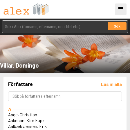
Sök
Villar, Domingo
Författare
Läs in alla
A
Aage, Christian
Aakeson, Kim Fupz
Aalbæk Jensen, Erik