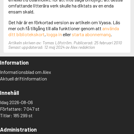
Adolfsson, Maria
omfattande litterära verk skulle ha diktats av en enda
Adolphsen, Peter
ensam skald.
Det här är en förkortad version av artikeln om Vyasa. Läs
mer och få tillgång till alla funktioner genom att
använda
ditt bibliotekskort
,
logga in
eller
starta abonnemang
.
Artikeln skriven av: Tomas Löfström. Publicerad: 25 februari 2010
Senast uppdaterad: 12 maj 2024 av Alex redaktion
Information
Informationsblad om Alex
Aktuell driftinformation
Innehåll
Idag 2026-08-06
Författare: 7 047 st
Titlar: 185 299 st
Administration