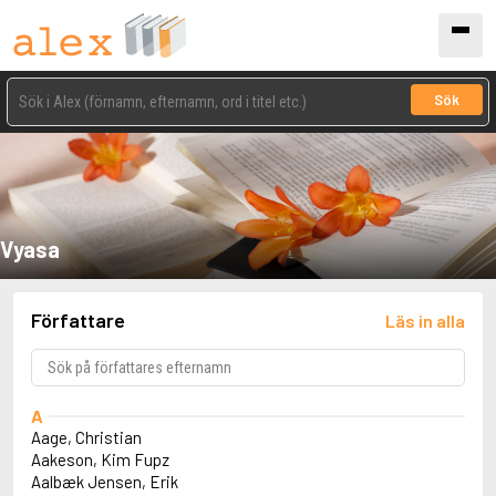
Sök
Vyasa
Författare
Läs in alla
A
Aage, Christian
Aakeson, Kim Fupz
Aalbæk Jensen, Erik