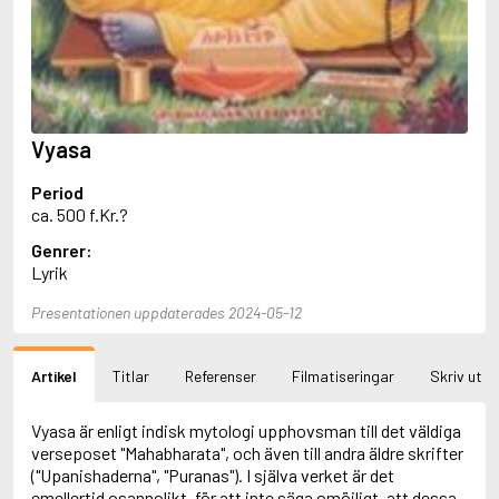
Aciman, André
Ackebo, Lena
Acker, Kathy
Ackroyd, Peter
Adam de la Halle
Adamov, Arthur
Vyasa
Adams, Douglas
Adams, Herbert
Period
Adams, Jane
ca. 500 f.Kr.?
Adams, Richard
Adbåge, Emma
Genrer:
Adbåge, Lisen
Lyrik
Adelborg, Ottilia
Adichie, Chimamanda Ngozi
Presentationen uppdaterades 2024-05-12
Adiga, Aravind
Adler-Olsen, Jussi
Artikel
Titlar
Referenser
Filmatiseringar
Skriv ut
Adlerbeth, Gudmund Jöran
Adnan, Etel
Adolfsson, Eva
Vyasa är enligt indisk mytologi upphovsman till det väldiga
Adolfsson, Evert
verseposet "Mahabharata", och även till andra äldre skrifter
Adolfsson, Gunnar
("Upanishaderna", "Puranas"). I själva verket är det
Adolfsson, Josefine
emellertid osannolikt, för att inte säga omöjligt, att dessa