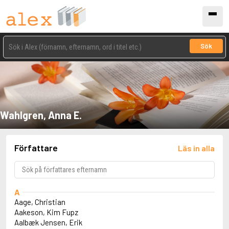
Sök
Wahlgren, Anna E.
Författare
Läs in alla
A
Aage, Christian
Aakeson, Kim Fupz
Aalbæk Jensen, Erik