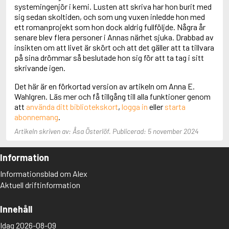
Adolfsson, Maria
systemingenjör i kemi. Lusten att skriva har hon burit med
Adolphsen, Peter
sig sedan skoltiden, och som ung vuxen inledde hon med
ett romanprojekt som hon dock aldrig fullföljde. Några år
senare blev flera personer i Annas närhet sjuka. Drabbad av
insikten om att livet är skört och att det gäller att ta tillvara
på sina drömmar så beslutade hon sig för att ta tag i sitt
skrivande igen.
Det här är en förkortad version av artikeln om Anna E.
Wahlgren. Läs mer och få tillgång till alla funktioner genom
att
använda ditt bibliotekskort
,
logga in
eller
starta
abonnemang
.
Artikeln skriven av: Åsa Österlöf. Publicerad: 5 november 2024
Information
Informationsblad om Alex
Aktuell driftinformation
Innehåll
Idag 2026-08-09