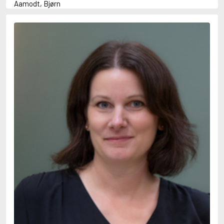
Aamodt, Bjørn
Abani, Christopher
Abbey, Kieran
Abbot, Anthony
Abbott, John
Abbott, Megan
Abdel-Fattah, Randa
Abdolah, Kader
Abé, Kobo
Abedi, Isabel
Abele, Inga
Abgarjan, Narine
Abish, Walter
Aboulela, Leila
Abrahams, Peter (f. 1919)
Abrahams, Peter (f. 1947)
Abrahamson, Emmy
Abse, Dannie
Abu-Jaber, Diana
Abulhawa, Susan
Aburas, Lone
Achebe, Chinua
Achmatova, Anna