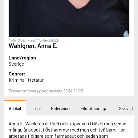
Aciman, André
Ackebo, Lena
Acker, Kathy
Ackroyd, Peter
Adam de la Halle
Adamov, Arthur
Foto: Ola Erikson / Forflex (2022)
Adams, Douglas
Wahlgren, Anna E.
Adams, Herbert
Adams, Jane
Land/region:
Adams, Richard
Sverige
Adbåge, Emma
Genrer:
Adbåge, Lisen
Kriminallitteratur
Adelborg, Ottilia
Adichie, Chimamanda Ngozi
Presentationen uppdaterades 2024-11-05
Adiga, Aravind
Adler-Olsen, Jussi
Adlerbeth, Gudmund Jöran
Artikel
Titlar
Referenser
Filmatiseringar
Skriv ut
Adnan, Etel
Adolfsson, Eva
Adolfsson, Evert
Anna E. Wahlgren är född och uppvuxen i Gävle men sedan
Adolfsson, Gunnar
många år bosatt i Östhammar med man och två barn. Hon
Adolfsson, Josefine
arbetade tidigare som farmaceut och sedan som