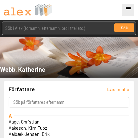
Sök
Webb, Katherine
Författare
Läs in alla
A
Aage, Christian
Aakeson, Kim Fupz
Aalbæk Jensen, Erik