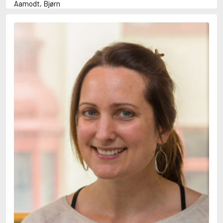
Aamodt, Bjørn
Abani, Christopher
Abbey, Kieran
Abbot, Anthony
Abbott, John
Abbott, Megan
Abdel-Fattah, Randa
Abdolah, Kader
Abé, Kobo
Abedi, Isabel
Abele, Inga
Abgarjan, Narine
Abish, Walter
Aboulela, Leila
Abrahams, Peter (f. 1919)
Abrahams, Peter (f. 1947)
Abrahamson, Emmy
Abse, Dannie
Abu-Jaber, Diana
Abulhawa, Susan
Aburas, Lone
Achebe, Chinua
Achmatova, Anna