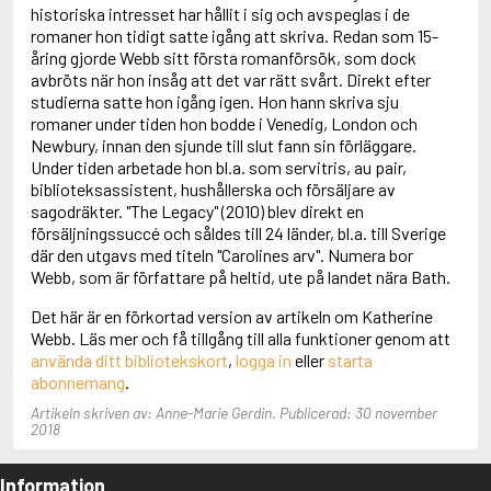
Adolfsson, Maria
historiska intresset har hållit i sig och avspeglas i de
Adolphsen, Peter
romaner hon tidigt satte igång att skriva. Redan som 15-
åring gjorde Webb sitt första romanförsök, som dock
avbröts när hon insåg att det var rätt svårt. Direkt efter
studierna satte hon igång igen. Hon hann skriva sju
romaner under tiden hon bodde i Venedig, London och
Newbury, innan den sjunde till slut fann sin förläggare.
Under tiden arbetade hon bl.a. som servitris, au pair,
biblioteksassistent, hushållerska och försäljare av
sagodräkter. "The Legacy" (2010) blev direkt en
försäljningssuccé och såldes till 24 länder, bl.a. till Sverige
där den utgavs med titeln "Carolines arv". Numera bor
Webb, som är författare på heltid, ute på landet nära Bath.
Det här är en förkortad version av artikeln om Katherine
Webb. Läs mer och få tillgång till alla funktioner genom att
använda ditt bibliotekskort
,
logga in
eller
starta
abonnemang
.
Artikeln skriven av: Anne-Marie Gerdin. Publicerad: 30 november
2018
Information