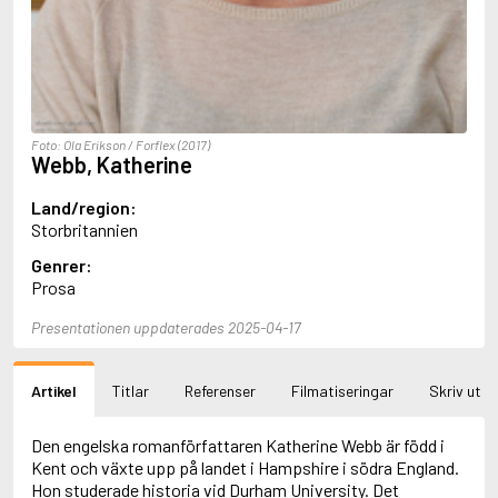
Aciman, André
Ackebo, Lena
Acker, Kathy
Ackroyd, Peter
Adam de la Halle
Adamov, Arthur
Foto: Ola Erikson / Forflex (2017)
Adams, Douglas
Webb, Katherine
Adams, Herbert
Adams, Jane
Land/region:
Adams, Richard
Storbritannien
Adbåge, Emma
Genrer:
Adbåge, Lisen
Prosa
Adelborg, Ottilia
Adichie, Chimamanda Ngozi
Presentationen uppdaterades 2025-04-17
Adiga, Aravind
Adler-Olsen, Jussi
Adlerbeth, Gudmund Jöran
Artikel
Titlar
Referenser
Filmatiseringar
Skriv ut
Adnan, Etel
Adolfsson, Eva
Adolfsson, Evert
Den engelska romanförfattaren Katherine Webb är född i
Adolfsson, Gunnar
Kent och växte upp på landet i Hampshire i södra England.
Adolfsson, Josefine
Hon studerade historia vid Durham University. Det