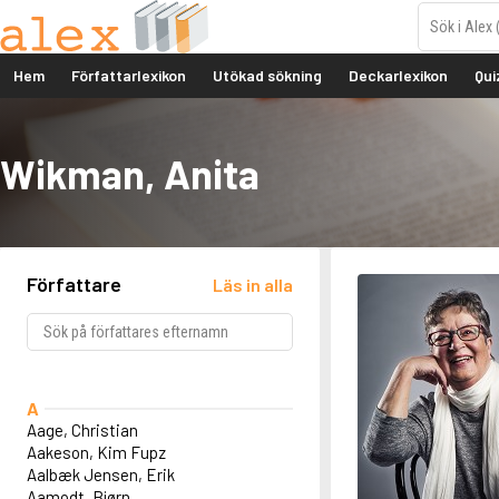
Hem
Författarlexikon
Utökad sökning
Deckarlexikon
Qui
Wikman, Anita
Författare
Läs in alla
A
Aage, Christian
Aakeson, Kim Fupz
Aalbæk Jensen, Erik
Aamodt, Bjørn