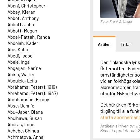
Abani, Christopher
Abbey, Kieran
Abbot, Anthony
Foto: Frank A. Unger
Abbott, John
Abbott, Megan
Abdel-Fattah, Randa
Abdolah, Kader
Artikel
Titlar
Abé, Kobo
Abedi, Isabel
Abele, Inga
Den finländska lyri
Abgarjan, Narine
Österbotten. Fader
Abish, Walter
omständigheter som
Aboulela, Leila
vid en folkhögskol
Abrahams, Peter (f. 1919)
äldreomsorgen fram 
Abrahams, Peter (f. 1947)
utanför Nykarleby, d
Abrahamson, Emmy
Det här är en förko
Abse, Dannie
tillgång till alla f
Abu-Jaber, Diana
starta abonneman
Abulhawa, Susan
Aburas, Lone
Artikeln skriven av: 
Achebe, Chinua
Senast uppdaterad: 26
Achmatova, Anna