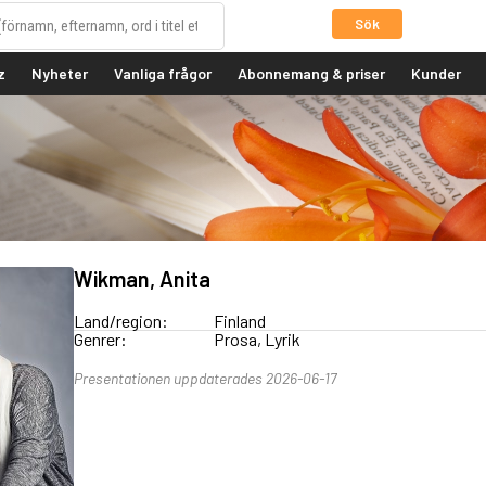
Sök
z
Nyheter
Vanliga frågor
Abonnemang & priser
Kunder
Wikman, Anita
Land/region:
Finland
Genrer:
Prosa, Lyrik
Presentationen uppdaterades 2026-06-17