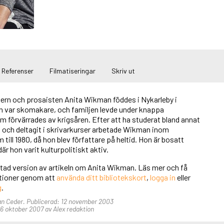
Referenser
Filmatiseringar
Skriv ut
kern och prosaisten Anita Wikman föddes i Nykarleby i
n var skomakare, och familjen levde under knappa
 förvärrades av krigsåren. Efter att ha studerat bland annat
a och deltagit i skrivarkurser arbetade Wikman inom
till 1980, då hon blev författare på heltid. Hon är bosatt
är hon varit kulturpolitiskt aktiv.
rtad version av artikeln om Anita Wikman. Läs mer och få
unktioner genom att
använda ditt bibliotekskort
,
logga in
eller
g
.
Jan Ceder. Publicerad: 12 november 2003
 oktober 2007 av Alex redaktion