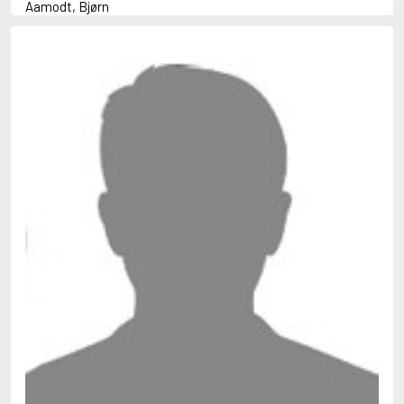
Aamodt, Bjørn
Abani, Christopher
Abbey, Kieran
Abbot, Anthony
Abbott, John
Abbott, Megan
Abdel-Fattah, Randa
Abdolah, Kader
Abé, Kobo
Abedi, Isabel
Abele, Inga
Abgarjan, Narine
Abish, Walter
Aboulela, Leila
Abrahams, Peter (f. 1919)
Abrahams, Peter (f. 1947)
Abrahamson, Emmy
Abse, Dannie
Abu-Jaber, Diana
Abulhawa, Susan
Aburas, Lone
Achebe, Chinua
Achmatova, Anna