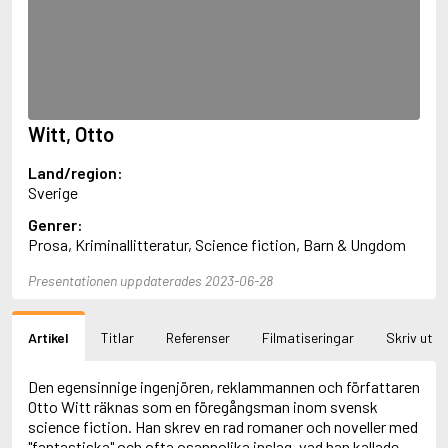
Aciman, André
Ackebo, Lena
Acker, Kathy
Ackroyd, Peter
Adam de la Halle
Adamov, Arthur
Witt, Otto
Adams, Douglas
Adams, Herbert
Land/region:
Adams, Jane
Sverige
Adams, Richard
Adbåge, Emma
Genrer:
Adbåge, Lisen
Prosa, Kriminallitteratur, Science fiction, Barn & Ungdom
Adelborg, Ottilia
Adichie, Chimamanda Ngozi
Presentationen uppdaterades 2023-06-28
Adiga, Aravind
Adler-Olsen, Jussi
Artikel
Titlar
Referenser
Filmatiseringar
Skriv ut
Adlerbeth, Gudmund Jöran
Adnan, Etel
Adolfsson, Eva
Den egensinnige ingenjören, reklammannen och författaren
Adolfsson, Evert
Otto Witt räknas som en föregångsman inom svensk
Adolfsson, Gunnar
science fiction. Han skrev en rad romaner och noveller med
Adolfsson, Josefine
"fantastiska" och ofta osannolika inslag, vad han kallade