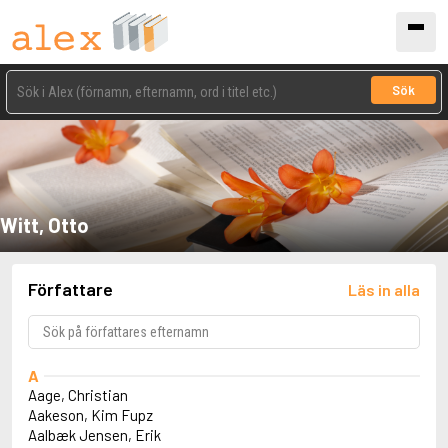
Sök
Witt, Otto
Författare
Läs in alla
A
Aage, Christian
Aakeson, Kim Fupz
Aalbæk Jensen, Erik