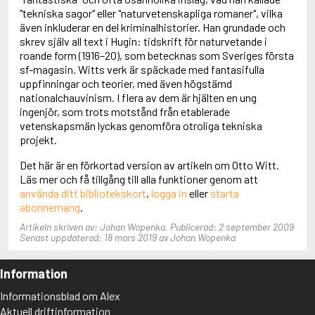
Adolfsson, Maria
"tekniska sagor" eller "naturvetenskapliga romaner", vilka
Adolphsen, Peter
även inkluderar en del kriminalhistorier. Han grundade och
skrev själv all text i Hugin: tidskrift för naturvetande i
roande form (1916–20), som betecknas som Sveriges första
sf-magasin. Witts verk är späckade med fantasifulla
uppfinningar och teorier, med även högstämd
nationalchauvinism. I flera av dem är hjälten en ung
ingenjör, som trots motstånd från etablerade
vetenskapsmän lyckas genomföra otroliga tekniska
projekt.
Det här är en förkortad version av artikeln om Otto Witt.
Läs mer och få tillgång till alla funktioner genom att
använda ditt bibliotekskort
,
logga in
eller
starta
abonnemang
.
Artikeln skriven av: Johan Wopenka. Publicerad: 2 september 2009
Senast uppdaterad: 18 mars 2019 av Johan Wopenka
Information
Informationsblad om Alex
Aktuell driftinformation