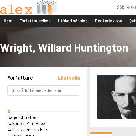
Hem
Författarlexikon
Utökad sökning
Deckarlexikon
Qui
Wright, Willard Huntington
Författare
Läs in alla
A
Aage, Christian
Aakeson, Kim Fupz
Aalbæk Jensen, Erik
Aamodt, Bjørn