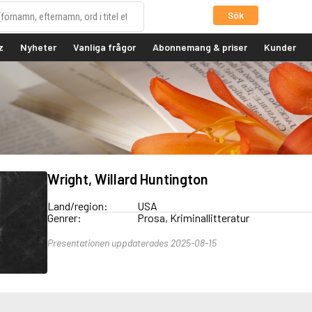
Sök
z
Nyheter
Vanliga frågor
Abonnemang & priser
Kunder
Wright, Willard Huntington
Land/region:
USA
Genrer:
Prosa, Kriminallitteratur
Presentationen uppdaterades 2025-08-15