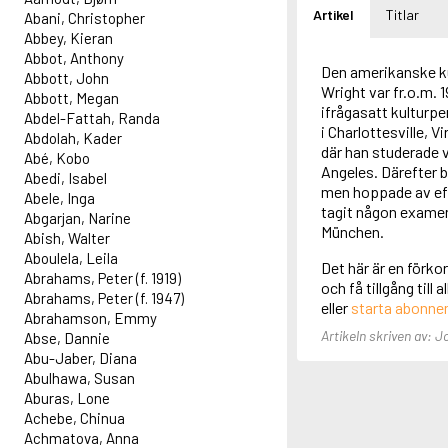
Artikel
Titlar
Abani, Christopher
Abbey, Kieran
Abbot, Anthony
Den amerikanske kul
Abbott, John
Wright var fr.o.m. 
Abbott, Megan
ifrågasatt kulturp
Abdel-Fattah, Randa
i Charlottesville, V
Abdolah, Kader
där han studerade v
Abé, Kobo
Angeles. Därefter 
Abedi, Isabel
men hoppade av efte
Abele, Inga
tagit någon examen.
Abgarjan, Narine
München.
Abish, Walter
Aboulela, Leila
Det här är en förko
Abrahams, Peter (f. 1919)
och få tillgång till
Abrahams, Peter (f. 1947)
eller
starta abonn
Abrahamson, Emmy
Artikeln skriven av: 
Abse, Dannie
Abu-Jaber, Diana
Abulhawa, Susan
Aburas, Lone
Achebe, Chinua
Achmatova, Anna