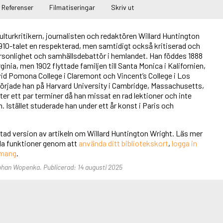
Referenser
Filmatiseringar
Skriv ut
turkritikern, journalisten och redaktören Willard Huntington
1910-talet en respekterad, men samtidigt också kritiserad och
ersonlighet och samhällsdebattör i hemlandet. Han föddes 1888
irginia, men 1902 flyttade familjen till Santa Monica i Kalifornien,
id Pomona College i Claremont och Vincent’s College i Los
började han på Harvard University i Cambridge, Massachusetts,
r ett par terminer då han missat en rad lektioner och inte
 Istället studerade han under ett år konst i Paris och
rtad version av artikeln om Willard Huntington Wright. Läs mer
 alla funktioner genom att
använda ditt bibliotekskort
,
logga in
emang
.
Johan Wopenka. Publicerad: 14 augusti 2025