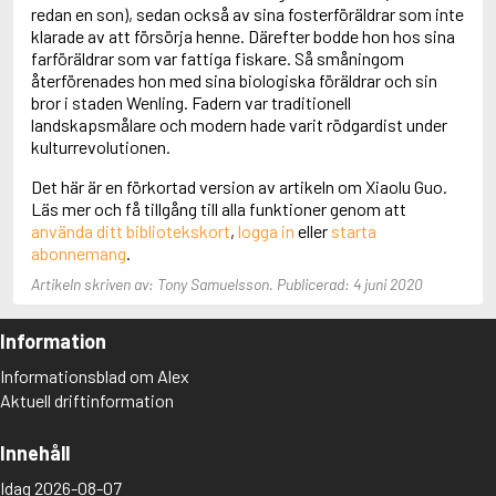
Adolfsson, Maria
redan en son), sedan också av sina fosterföräldrar som inte
Adolphsen, Peter
klarade av att försörja henne. Därefter bodde hon hos sina
farföräldrar som var fattiga fiskare. Så småningom
återförenades hon med sina biologiska föräldrar och sin
bror i staden Wenling. Fadern var traditionell
landskapsmålare och modern hade varit rödgardist under
kulturrevolutionen.
Det här är en förkortad version av artikeln om Xiaolu Guo.
Läs mer och få tillgång till alla funktioner genom att
använda ditt bibliotekskort
,
logga in
eller
starta
abonnemang
.
Artikeln skriven av: Tony Samuelsson. Publicerad: 4 juni 2020
Information
Informationsblad om Alex
Aktuell driftinformation
Innehåll
Idag 2026-08-07