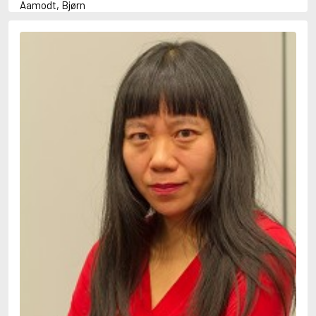
Aamodt, Bjørn
Abani, Christopher
Abbey, Kieran
Abbot, Anthony
Abbott, John
Abbott, Megan
Abdel-Fattah, Randa
Abdolah, Kader
Abé, Kobo
Abedi, Isabel
Abele, Inga
Abgarjan, Narine
Abish, Walter
Aboulela, Leila
Abrahams, Peter (f. 1919)
Abrahams, Peter (f. 1947)
Abrahamson, Emmy
Abse, Dannie
Abu-Jaber, Diana
Abulhawa, Susan
Aburas, Lone
Achebe, Chinua
Achmatova, Anna