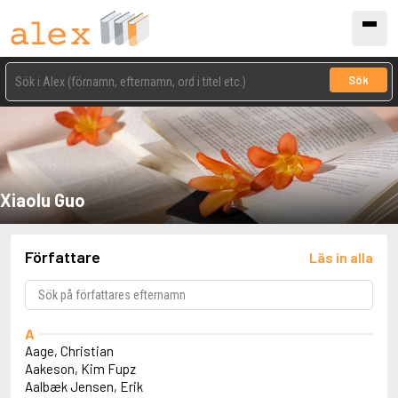
Sök
Xiaolu Guo
Författare
Läs in alla
A
Aage, Christian
Aakeson, Kim Fupz
Aalbæk Jensen, Erik