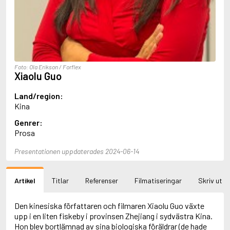
Aciman, André
Ackebo, Lena
Acker, Kathy
Ackroyd, Peter
Adam de la Halle
Adamov, Arthur
Foto: Ola Erikson / Forflex
Adams, Douglas
Xiaolu Guo
Adams, Herbert
Adams, Jane
Land/region:
Adams, Richard
Kina
Adbåge, Emma
Genrer:
Adbåge, Lisen
Prosa
Adelborg, Ottilia
Adichie, Chimamanda Ngozi
Presentationen uppdaterades 2024-06-14
Adiga, Aravind
Adler-Olsen, Jussi
Adlerbeth, Gudmund Jöran
Artikel
Titlar
Referenser
Filmatiseringar
Skriv ut
Adnan, Etel
Adolfsson, Eva
Adolfsson, Evert
Den kinesiska författaren och filmaren Xiaolu Guo växte
Adolfsson, Gunnar
upp i en liten fiskeby i provinsen Zhejiang i sydvästra Kina.
Adolfsson, Josefine
Hon blev bortlämnad av sina biologiska föräldrar (de hade