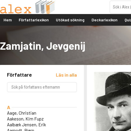
Hem
Författarlexikon
Utökad sökning
Deckarlexikon
Qui
Zamjatin, Jevgenij
Författare
Läs in alla
A
Aage, Christian
Aakeson, Kim Fupz
Aalbæk Jensen, Erik
Aamodt, Bjørn