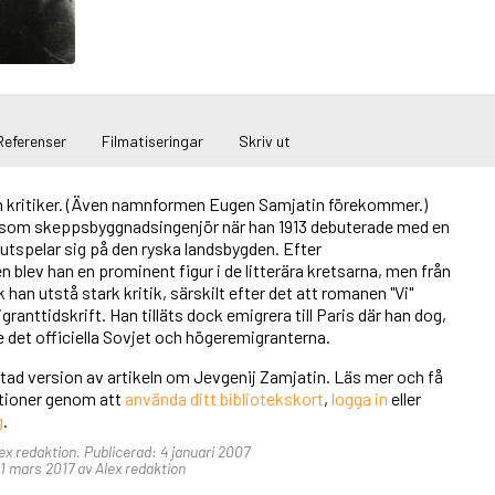
Referenser
Filmatiseringar
Skriv ut
h kritiker. (Även namnformen Eugen Samjatin förekommer.)
 som skeppsbyggnadsingenjör när han 1913 debuterade med en
utspelar sig på den ryska landsbygden. Efter
 blev han en prominent figur i de litterära kretsarna, men från
 han utstå stark kritik, särskilt efter det att romanen "Vi"
granttidskrift. Han tilläts dock emigrera till Paris där han dog,
 det officiella Sovjet och högeremigranterna.
rtad version av artikeln om Jevgenij Zamjatin. Läs mer och få
unktioner genom att
använda ditt bibliotekskort
,
logga in
eller
g
.
ex redaktion. Publicerad: 4 januari 2007
 mars 2017 av Alex redaktion