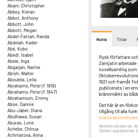
Abani, Christopher
Abbey, Kieran
Abbot, Anthony
Abbott, John
Abbott, Megan
Abdel-Fattah, Randa
Notis
Titlar
Abdolah, Kader
Abé, Kobo
Abedi, Isabel
Rysk författare oc
Abele, Inga
Zamjatin arbetade
Abgarjan, Narine
novellsamling som 
Abish, Walter
Oktoberrevolutionen
Aboulela, Leila
1921 och framåt fick
Abrahams, Peter (f. 1919)
publicerats i en emi
Abrahams, Peter (f. 1947)
brännmärkt av både
Abrahamson, Emmy
Abse, Dannie
Det här är en förko
Abu-Jaber, Diana
tillgång till alla f
Abulhawa, Susan
starta abonneman
Aburas, Lone
Notisen skriven av: Al
Achebe, Chinua
Senast uppdaterad: 21
Achmatova, Anna