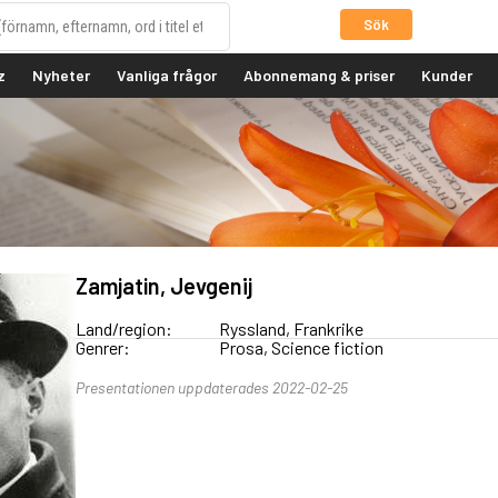
Sök
z
Nyheter
Vanliga frågor
Abonnemang & priser
Kunder
Zamjatin, Jevgenij
Land/region:
Ryssland, Frankrike
Genrer:
Prosa, Science fiction
Presentationen uppdaterades 2022-02-25