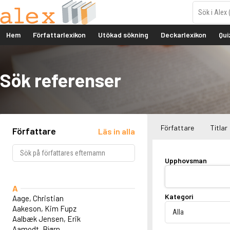
Hem
Författarlexikon
Utökad sökning
Deckarlexikon
Qui
Sök referenser
Författare
Titlar
Författare
Läs in alla
Upphovsman
A
Kategori
Aage, Christian
Aakeson, Kim Fupz
Aalbæk Jensen, Erik
Aamodt, Bjørn