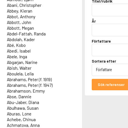
Titel/rubrik
Abani, Christopher
Abbey, Kieran
Abbot, Anthony
År
Abbott, John
Abbott, Megan
Abdel-Fattah, Randa
Abdolah, Kader
Författare
Abé, Kobo
Abedi, Isabel
Abele, Inga
Sortera efter
Abgarjan, Narine
Abish, Walter
Aboulela, Leila
Abrahams, Peter (f. 1919)
Sök referenser
Abrahams, Peter (f. 1947)
Abrahamson, Emmy
Abse, Dannie
Abu-Jaber, Diana
Abulhawa, Susan
Aburas, Lone
Achebe, Chinua
Achmatova, Anna