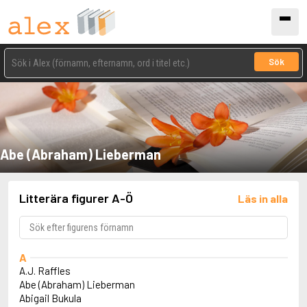
Sök
Abe (Abraham) Lieberman
Litterära figurer A-Ö
Läs in alla
A
A.J. Raffles
Abe (Abraham) Lieberman
Abigail Bukula