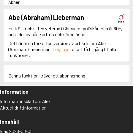
Abner
Adam Dalgliesh
Adam Fawley
Abe (Abraham) Lieberman
Adamsberg
Man
Adelia Aguilar
En trött och sliten veteran i Chicagos poliskår. Han är 60+,
Adrian Roca
och lider av både artros och sömnlöshet...
Alan Banks
Det här är en förkortad version av artikeln om Abe
Alan Grant
(Abraham) Lieberman.
Logga in
för att få tillgång till alla
Albert Campion
funktioner.
Albin Winkelryd
Alda Luppi
Alex Cross
Alex Delaware
Denna funktion kräver ett abonnemang
Alex McKnight
Alex Morrow
Information
Alex Nyberg
Alex Recht
Informationsblad om Alex
Alix London
Aktuell driftinformation
Alvirah Meehan
Am Hunter
Amanda Paller
Innehåll
Amanda Pharrell
Idag 2026-08-08
Amanda Rönn