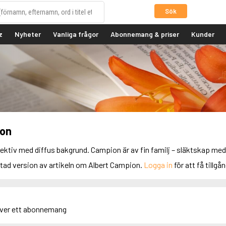
Sök
z
Nyheter
Vanliga frågor
Abonnemang & priser
Kunder
ion
tiv med diffus bakgrund. Campion är av fin familj – släktskap med 
rtad version av artikeln om Albert Campion.
Logga in
för att få tillgån
äver ett abonnemang