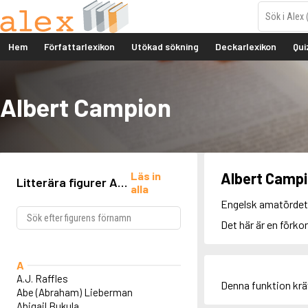
Hem
Författarlexikon
Utökad sökning
Deckarlexikon
Qui
Albert Campion
Läs in
Albert Camp
Litterära figurer A-
alla
Ö
Engelsk amatördetek
Det här är en förko
A
A.J. Raffles
Denna funktion kr
Abe (Abraham) Lieberman
Abigail Bukula