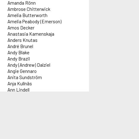
Amanda Rönn
Ambrose Chitterwick
Amelia Butterworth
Amelia Peabody (Emerson)
Amos Decker
Anastasia Kamenskaja
Anders Knutas
André Brunel
Andy Blake
Andy Brazil
Andy (Andrew) Dalziel
Angie Gennaro
Anita Sundström
Anja Kullnäs
Ann Lindell
Anna Holt
Anna Lee
Anna Pigeon
Information
Innehåll
Administration
Red
Anna Travis
Anne-kin Halvorsen
Informationsblad om Alex
Idag 2026-08-06
Forflex AB
Lar
Annie Laurance (Darling)
Aktuell driftinformation
Författare: 7 047 st
adm@alex.se
Föl
Annie Norris
Titlar: 185 254 st
0520-153 14
Föl