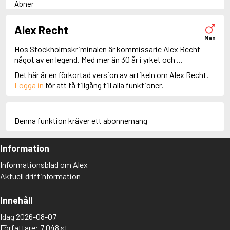
Abner
Adam Dalgliesh
Adam Fawley
Alex Recht
Adamsberg
Man
Adelia Aguilar
Hos Stockholmskriminalen är kommissarie Alex Recht
Adrian Roca
något av en legend. Med mer än 30 år i yrket och ...
Alan Banks
Det här är en förkortad version av artikeln om Alex Recht.
Alan Grant
Logga in
för att få tillgång till alla funktioner.
Albert Campion
Albin Winkelryd
Alda Luppi
Alex Cross
Denna funktion kräver ett abonnemang
Alex Delaware
Alex McKnight
Information
Alex Morrow
Alex Nyberg
Informationsblad om Alex
Alex Recht
Aktuell driftinformation
Alix London
Alvirah Meehan
Am Hunter
Innehåll
Amanda Paller
Idag 2026-08-07
Amanda Pharrell
Författare: 7 048 st
Amanda Rönn