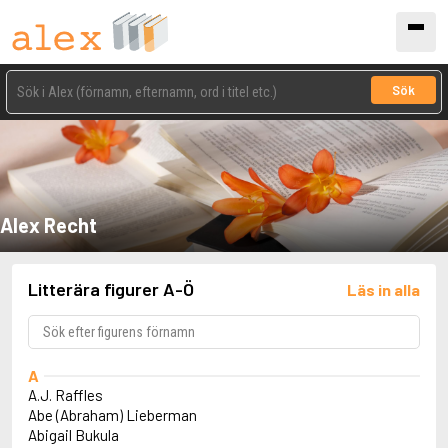
Sök
Alex Recht
Litterära figurer A-Ö
Läs in alla
A
A.J. Raffles
Abe (Abraham) Lieberman
Abigail Bukula