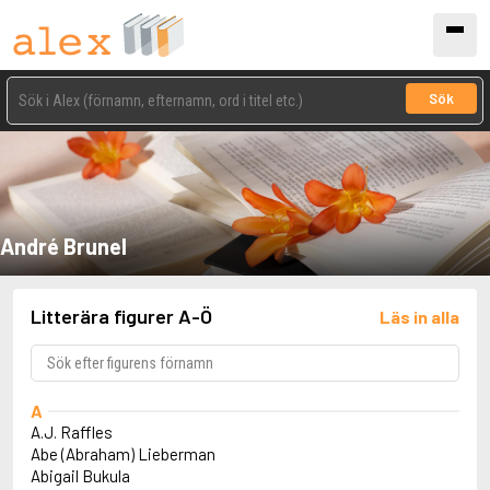
Sök
André Brunel
Litterära figurer A-Ö
Läs in alla
A
A.J. Raffles
Abe (Abraham) Lieberman
Abigail Bukula