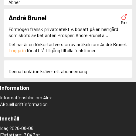
Abner
Adam Dalgliesh
Adam Fawley
André Brunel
Adamsberg
Man
Adelia Aguilar
Förmögen fransk privatdetektiv, bosatt på en herrgård
Adrian Roca
som sköts av betjänten Prosper. André Brunel ä...
Alan Banks
Det här är en förkortad version av artikeln om André Brunel.
Alan Grant
Logga in
för att få tillgång till alla funktioner.
Albert Campion
Albin Winkelryd
Alda Luppi
Alex Cross
Denna funktion kräver ett abonnemang
Alex Delaware
Alex McKnight
Information
Alex Morrow
Alex Nyberg
Informationsblad om Alex
Alex Recht
Aktuell driftinformation
Alix London
Alvirah Meehan
Am Hunter
Innehåll
Amanda Paller
Idag 2026-08-06
Amanda Pharrell
Författare: 7 047 st
Amanda Rönn