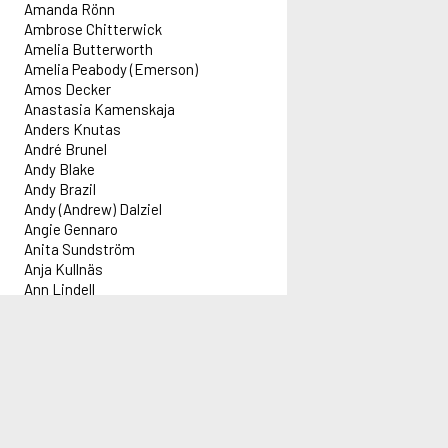
Amanda Rönn
Ambrose Chitterwick
Amelia Butterworth
Amelia Peabody (Emerson)
Amos Decker
Anastasia Kamenskaja
Anders Knutas
André Brunel
Andy Blake
Andy Brazil
Andy (Andrew) Dalziel
Angie Gennaro
Anita Sundström
Anja Kullnäs
Ann Lindell
Anna Holt
Anna Lee
Anna Pigeon
Information
Innehåll
Administration
Red
Anna Travis
Anne-kin Halvorsen
Informationsblad om Alex
Idag 2026-08-06
Forflex AB
Lar
Annie Laurance (Darling)
Aktuell driftinformation
Författare: 7 047 st
adm@alex.se
Föl
Annie Norris
Titlar: 185 254 st
0520-153 14
Föl