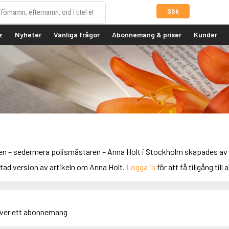
Sök
z
Nyheter
Vanliga frågor
Abonnemang & priser
Kunder
en – sedermera polismästaren – Anna Holt i Stockholm skapades av J
rtad version av artikeln om Anna Holt.
Logga in
för att få tillgång till 
äver ett abonnemang