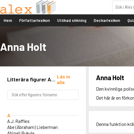
Hem
Författarlexikon
Utökad sökning
Deckarlexikon
Qui
Anna Holt
Läs in
Anna Holt
Litterära figurer A-
alla
Ö
Den kvinnliga polis
Det här är en förko
A
A.J. Raffles
Denna funktion kr
Abe (Abraham) Lieberman
Abigail Bukula