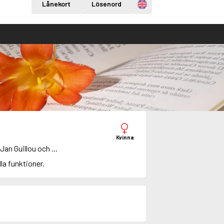
Engelska
Lånekort
Lösenord
Kvinna
an Guillou och ...
alla funktioner.