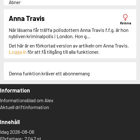
Abner
Adam Dalgliesh
Adam Fawley
Anna Travis
Adamsberg
Kvinna
Adelia Aguilar
När läsarna får träffa polisdottern Anna Travis f.f.g. är hon
Adrian Roca
nybliven kriminalpolis i London. Hon g...
Alan Banks
Det här är en förkortad version av artikeln om Anna Travis.
Alan Grant
Logga in
för att få tillgång till alla funktioner.
Albert Campion
Albin Winkelryd
Alda Luppi
Alex Cross
Denna funktion kräver ett abonnemang
Alex Delaware
Alex McKnight
Information
Alex Morrow
Alex Nyberg
Informationsblad om Alex
Alex Recht
Aktuell driftinformation
Alix London
Alvirah Meehan
Am Hunter
Innehåll
Amanda Paller
Idag 2026-08-06
Amanda Pharrell
Författare: 7 047 st
Amanda Rönn