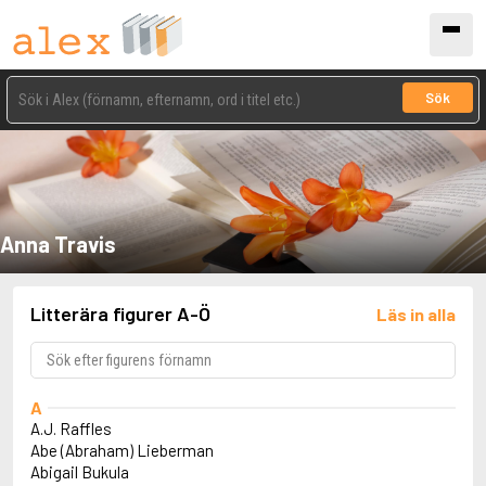
Sök
Anna Travis
Litterära figurer A-Ö
Läs in alla
A
A.J. Raffles
Abe (Abraham) Lieberman
Abigail Bukula