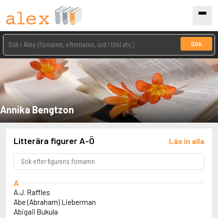
Sök
Annika Bengtzon
Litterära figurer A-Ö
Läs in alla
A
A.J. Raffles
Abe (Abraham) Lieberman
Abigail Bukula