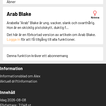
Abner
Adam Dalgliesh
Adam Fawley
Arab Blake
Adamsberg
Kvinna
Adelia Aguilar
Arabella ”Arab” Blake är ung, vacker, slank och svarthårig.
Adrian Roca
Hon är en skicklig pistolskytt, duktig f...
Alan Banks
Det här är en förkortad version av artikeln om Arab Blake.
Alan Grant
Logga in
för att få tillgång till alla funktioner.
Albert Campion
Albin Winkelryd
Alda Luppi
Alex Cross
Denna funktion kräver ett abonnemang
Alex Delaware
Alex McKnight
Information
Alex Morrow
Alex Nyberg
Informationsblad om Alex
Alex Recht
Aktuell driftinformation
Alix London
Alvirah Meehan
Am Hunter
Innehåll
Amanda Paller
Idag 2026-08-08
Amanda Pharrell
Författare: 7 048 st
Amanda Rönn