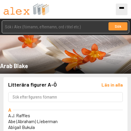
Sök
Arab Blake
Litterära figurer A-Ö
Läs in alla
A
A.J. Raffles
Abe (Abraham) Lieberman
Abigail Bukula