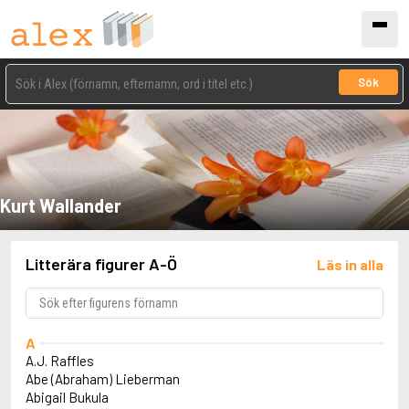
Sök
Kurt Wallander
Litterära figurer A-Ö
Läs in alla
A
A.J. Raffles
Abe (Abraham) Lieberman
Abigail Bukula