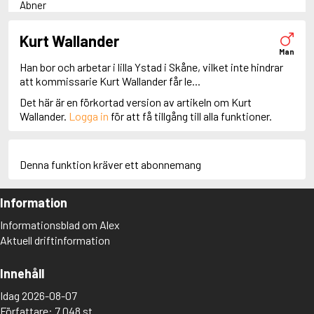
Abner
Adam Dalgliesh
Adam Fawley
Kurt Wallander
Adamsberg
Man
Adelia Aguilar
Han bor och arbetar i lilla Ystad i Skåne, vilket inte hindrar
Adrian Roca
att kommissarie Kurt Wallander får le...
Alan Banks
Det här är en förkortad version av artikeln om Kurt
Alan Grant
Wallander.
Logga in
för att få tillgång till alla funktioner.
Albert Campion
Albin Winkelryd
Alda Luppi
Alex Cross
Denna funktion kräver ett abonnemang
Alex Delaware
Alex McKnight
Information
Alex Morrow
Alex Nyberg
Informationsblad om Alex
Alex Recht
Aktuell driftinformation
Alix London
Alvirah Meehan
Am Hunter
Innehåll
Amanda Paller
Idag 2026-08-07
Amanda Pharrell
Författare: 7 048 st
Amanda Rönn