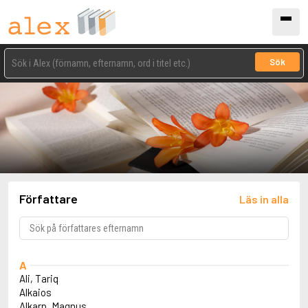
Sök
Författare
Läs in alla
A
Ali, Tariq
Alkaios
Alkarp, Magnus