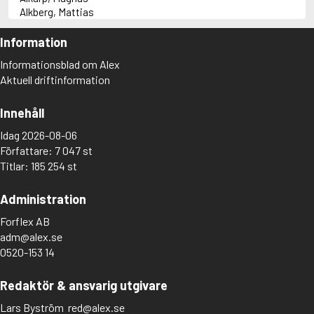
Alkberg, Mattias
Alkman
Allan, Barbara
Information
Allan, John B.
Informationsblad om Alex
Allansson, Ove
Aktuell driftinformation
Allbeury, Ted
Allen, Grant
Allende, Isabel
Innehåll
Allingham, Margery
Idag 2026-08-06
Allison, Dorothy
Författare: 7 047 st
Almadhoun, Ghayath
Titlar: 185 254 st
Almeida, Germano
Almgren, Johan Zackarias
Almond, David
Administration
Almqvist, Bertil
Forflex AB
Almqvist, Carl Jonas Love
adm@alex.se
Almström, Rolf
Alnæs, Finn
0520-153 14
Alnæs, Karsten
Alopaeus, Marianne
Redaktör & ansvarig utgivare
Alsaati, Seluah
Alsanea, Rajaa
Lars Byström
red@alex.se