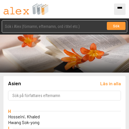
Sök
Asien
Läs in alla
H
Hosseini, Khaled
Hwang Sok-yong
I