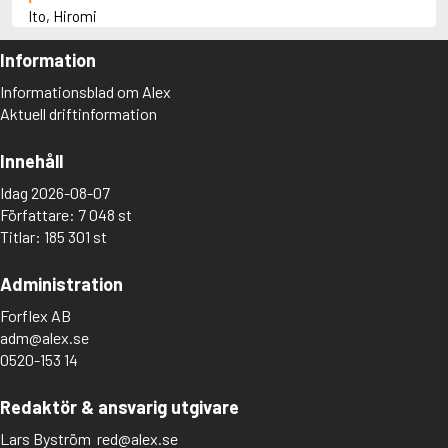
Ito, Hiromi
J
Jha, Radhika
Information
Jia Pingwa
Informationsblad om Alex
Jones, Annabel
Aktuell driftinformation
José, F. Sionil
Jussawalla, Adil
K
Innehåll
Kalidasa
Idag 2026-08-07
Kamyab, Sharock
Författare: 7 048 st
Kanafani, Ghassan
Kanehara, Hitomi
Titlar: 185 301 st
Kaniuk, Yoram
Karam, Balsam
Administration
Karim, Fawzi
Karunatilaka, Shehan
Forflex AB
Kawabata, Yasunari
adm@alex.se
Kawakami, Mieko
0520-153 14
Kaye, M.M.
Kemal, Yasar
Redaktör & ansvarig utgivare
Keret, Etgar
Khider, Abbas
Lars Byström
red@alex.se