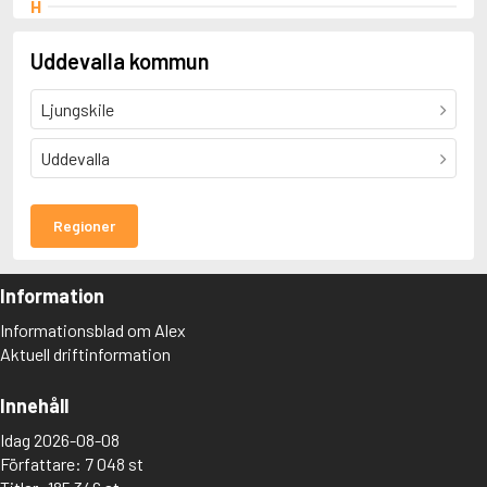
H
Holmer, Anders
K
Uddevalla kommun
Karlin, Björn
Kolmisoppi, Mats
Ljungskile
M
Mattson, Olle
O
Uddevalla
Oterdahl, Jeanna
S
Sandberg, Torsten
Regioner
T
Thörn, Pär
Information
Informationsblad om Alex
Aktuell driftinformation
Innehåll
Idag 2026-08-08
Författare: 7 048 st