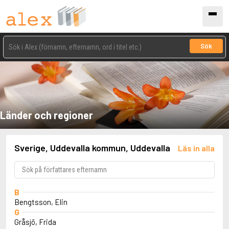
Sök
Länder och regioner
Sverige, Uddevalla kommun, Uddevalla
Läs in alla
B
Bengtsson, Elin
G
Gråsjö, Frida