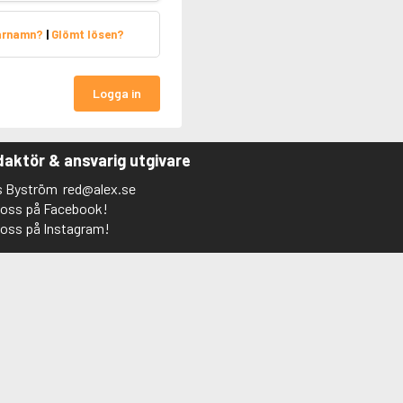
arnamn?
|
Glömt lösen?
Logga in
aktör & ansvarig utgivare
s Byström
red@alex.se
j oss på Facebook!
j oss på Instagram!