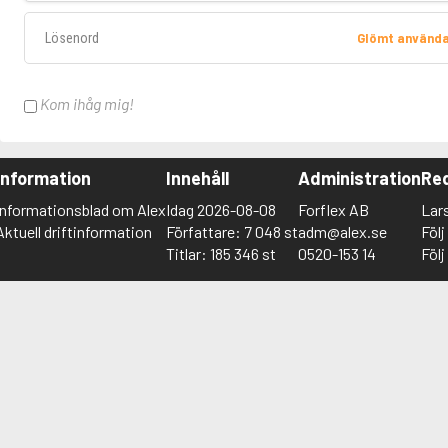
Lösenord
Glömt använd
Kom ihåg mig!
Information
Innehåll
Administration
Red
Informationsblad om Alex
Idag 2026-08-08
Forflex AB
Lar
Aktuell driftinformation
Författare: 7 048 st
adm@alex.se
Föl
Titlar: 185 346 st
0520-153 14
Föl