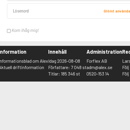
Lösenord
Glömt använd
Kom ihåg mig!
Information
Innehåll
Administration
Red
Informationsblad om Alex
Idag 2026-08-08
Forflex AB
Lar
Aktuell driftinformation
Författare: 7 048 st
adm@alex.se
Föl
Titlar: 185 346 st
0520-153 14
Föl