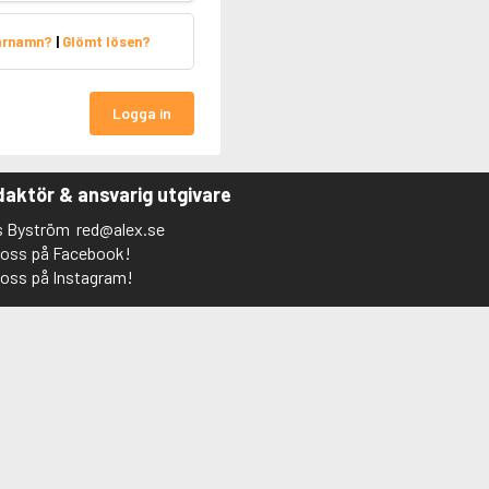
arnamn?
|
Glömt lösen?
Logga in
aktör & ansvarig utgivare
s Byström
red@alex.se
j oss på Facebook!
j oss på Instagram!