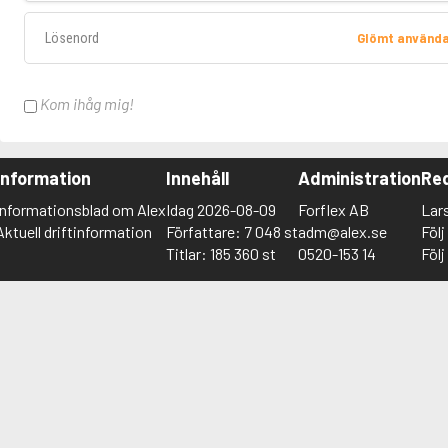
Lösenord
Glömt använd
Kom ihåg mig!
Information
Innehåll
Administration
Red
Informationsblad om Alex
Idag 2026-08-09
Forflex AB
Lar
Aktuell driftinformation
Författare: 7 048 st
adm@alex.se
Föl
Titlar: 185 360 st
0520-153 14
Föl