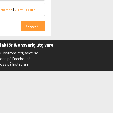
arnamn?
|
Glömt lösen?
Logga in
aktör & ansvarig utgivare
s Byström
red@alex.se
j oss på Facebook!
j oss på Instagram!