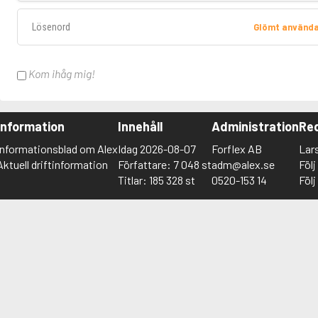
Lösenord
Glömt använd
Kom ihåg mig!
Information
Innehåll
Administration
Red
Informationsblad om Alex
Idag 2026-08-07
Forflex AB
Lar
Aktuell driftinformation
Författare: 7 048 st
adm@alex.se
Föl
Titlar: 185 328 st
0520-153 14
Föl