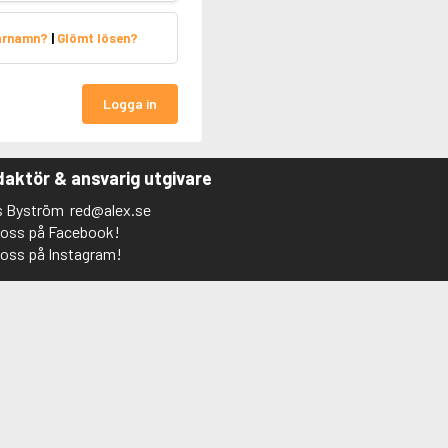
arnamn?
|
Glömt lösen?
Logga in
aktör & ansvarig utgivare
s Byström
red@alex.se
j oss på Facebook!
j oss på Instagram!