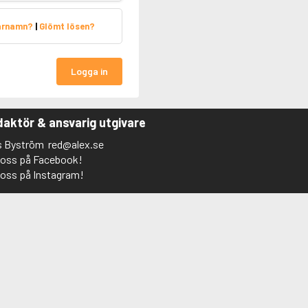
arnamn?
|
Glömt lösen?
Logga in
aktör & ansvarig utgivare
s Byström
red@alex.se
j oss på Facebook!
j oss på Instagram!