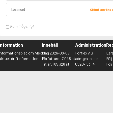
Lösenord
Glömt använd
Kom ihåg mig!
Information
Innehåll
Administration
Red
Informationsblad om Alex
Idag 2026-08-07
Forflex AB
Lar
Aktuell driftinformation
Författare: 7 048 st
adm@alex.se
Föl
Titlar: 185 328 st
0520-153 14
Föl