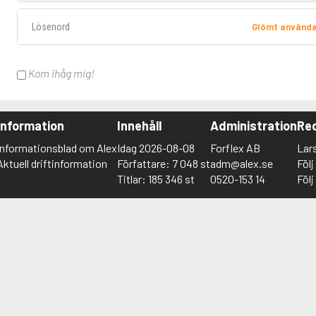
Lösenord
Glömt använd
Kom ihåg mig!
Information
Innehåll
Administration
Red
Informationsblad om Alex
Idag 2026-08-08
Forflex AB
Lar
Aktuell driftinformation
Författare: 7 048 st
adm@alex.se
Föl
Titlar: 185 346 st
0520-153 14
Föl