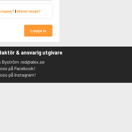
arnamn?
|
Glömt lösen?
Logga in
aktör & ansvarig utgivare
s Byström
red@alex.se
j oss på Facebook!
j oss på Instagram!