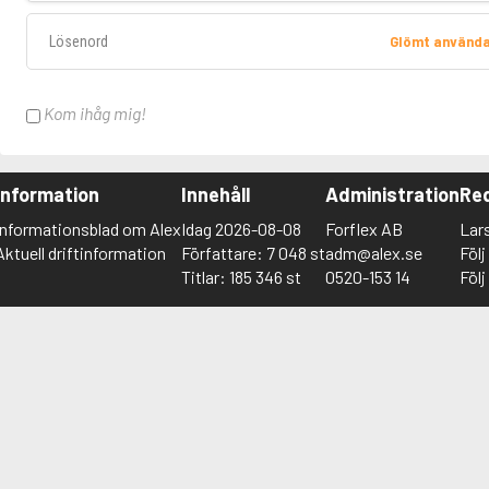
Lösenord
Glömt använd
Kom ihåg mig!
Information
Innehåll
Administration
Red
Informationsblad om Alex
Idag 2026-08-08
Forflex AB
Lar
Aktuell driftinformation
Författare: 7 048 st
adm@alex.se
Föl
Titlar: 185 346 st
0520-153 14
Föl