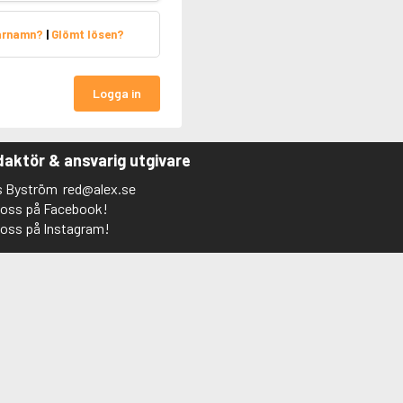
arnamn?
|
Glömt lösen?
Logga in
aktör & ansvarig utgivare
s Byström
red@alex.se
j oss på Facebook!
j oss på Instagram!