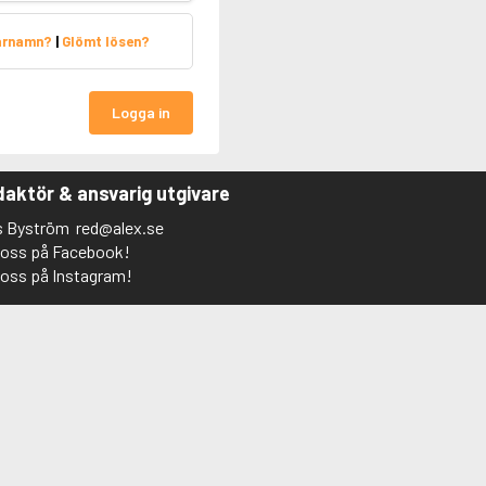
arnamn?
|
Glömt lösen?
Logga in
aktör & ansvarig utgivare
s Byström
red@alex.se
j oss på Facebook!
j oss på Instagram!