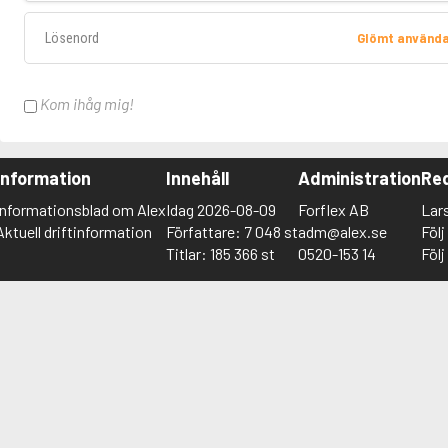
Lösenord
Glömt använd
Kom ihåg mig!
Information
Innehåll
Administration
Red
Informationsblad om Alex
Idag 2026-08-09
Forflex AB
Lar
Aktuell driftinformation
Författare: 7 048 st
adm@alex.se
Föl
Titlar: 185 366 st
0520-153 14
Föl