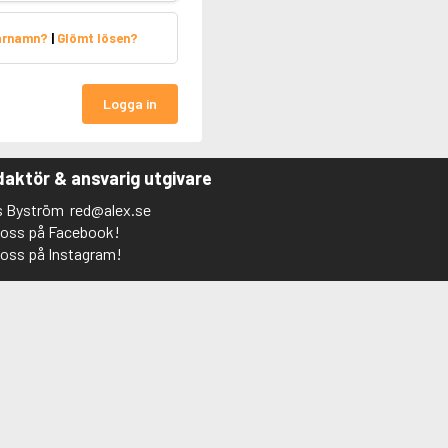
arnamn?
|
Glömt lösen?
Logga in
aktör & ansvarig utgivare
s Byström
red@alex.se
j oss på Facebook!
j oss på Instagram!