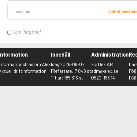
Lösenord
Glömt använd
Kom ihåg mig!
Information
Innehåll
Administration
Red
Informationsblad om Alex
Idag 2026-08-07
Forflex AB
Lar
Aktuell driftinformation
Författare: 7 048 st
adm@alex.se
Föl
Titlar: 185 316 st
0520-153 14
Föl