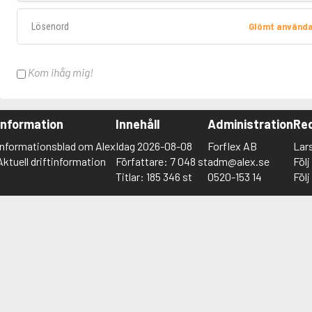
Lösenord
Glömt använd
Kom ihåg mig!
Information
Innehåll
Administration
Red
Informationsblad om Alex
Idag 2026-08-08
Forflex AB
Lar
Aktuell driftinformation
Författare: 7 048 st
adm@alex.se
Föl
Titlar: 185 346 st
0520-153 14
Föl