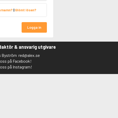
arnamn?
|
Glömt lösen?
Logga in
aktör & ansvarig utgivare
s Byström
red@alex.se
j oss på Facebook!
j oss på Instagram!