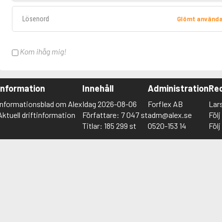
Lösenord
Glömt använd
Kom ihåg mig!
Information
Innehåll
Administration
Red
Informationsblad om Alex
Idag 2026-08-06
Forflex AB
Lar
Aktuell driftinformation
Författare: 7 047 st
adm@alex.se
Föl
Titlar: 185 299 st
0520-153 14
Föl