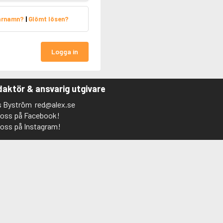
arnamn?
|
Glömt lösen?
Logga in
aktör & ansvarig utgivare
s Byström
red@alex.se
j oss på Facebook!
j oss på Instagram!