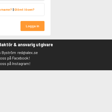
arnamn?
|
Glömt lösen?
Logga in
aktör & ansvarig utgivare
s Byström
red@alex.se
j oss på Facebook!
j oss på Instagram!