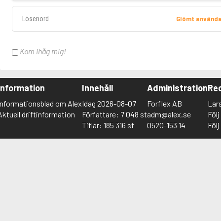
Lösenord
Glömt använd
Kom ihåg mig!
Information
Innehåll
Administration
Red
Informationsblad om Alex
Idag 2026-08-07
Forflex AB
Lar
Aktuell driftinformation
Författare: 7 048 st
adm@alex.se
Föl
Titlar: 185 316 st
0520-153 14
Föl