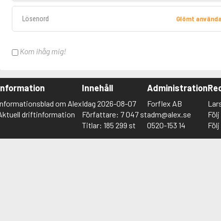
Lösenord
Glömt använd
Kom ihåg mig!
Information
Innehåll
Administration
Red
Informationsblad om Alex
Idag 2026-08-07
Forflex AB
Lar
Aktuell driftinformation
Författare: 7 047 st
adm@alex.se
Föl
Titlar: 185 299 st
0520-153 14
Föl