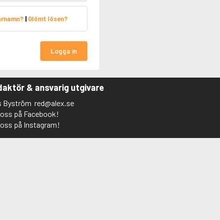
arnamn?
|
Glömt lösen?
Logga in
aktör & ansvarig utgivare
s Byström
red@alex.se
j oss på Facebook!
j oss på Instagram!