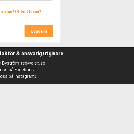
arnamn?
|
Glömt lösen?
Logga in
aktör & ansvarig utgivare
s Byström
red@alex.se
j oss på Facebook!
j oss på Instagram!