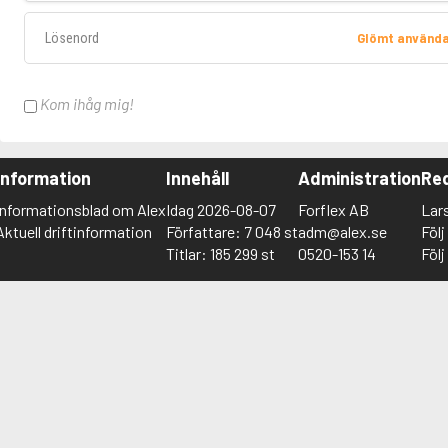
Lösenord
Glömt använd
Kom ihåg mig!
Information
Innehåll
Administration
Red
Informationsblad om Alex
Idag 2026-08-07
Forflex AB
Lar
Aktuell driftinformation
Författare: 7 048 st
adm@alex.se
Föl
Titlar: 185 299 st
0520-153 14
Föl