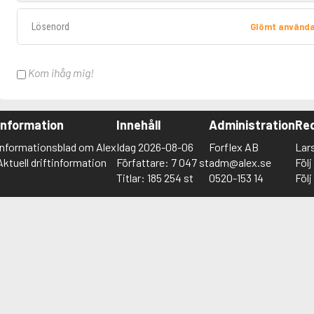
Lösenord
Glömt använd
Kom ihåg mig!
Information
Innehåll
Administration
Red
Informationsblad om Alex
Idag 2026-08-06
Forflex AB
Lar
Aktuell driftinformation
Författare: 7 047 st
adm@alex.se
Föl
Titlar: 185 254 st
0520-153 14
Föl