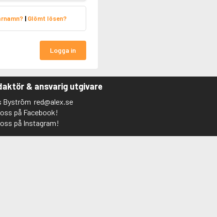
arnamn?
|
Glömt lösen?
Logga in
aktör & ansvarig utgivare
s Byström
red@alex.se
j oss på Facebook!
j oss på Instagram!