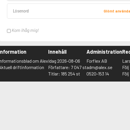
Lösenord
Glömt använd
Kom ihåg mig!
Information
Innehåll
Administration
Red
Informationsblad om Alex
Idag 2026-08-06
Forflex AB
Lar
Aktuell driftinformation
Författare: 7 047 st
adm@alex.se
Föl
Titlar: 185 254 st
0520-153 14
Föl