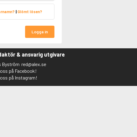
arnamn?
|
Glömt lösen?
Logga in
aktör & ansvarig utgivare
s Byström
red@alex.se
j oss på Facebook!
j oss på Instagram!