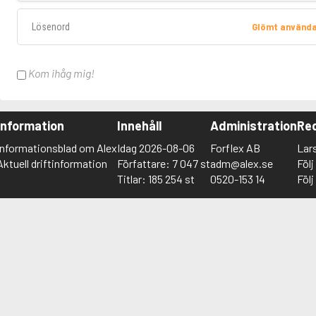
Lösenord
Glömt använd
Kom ihåg mig!
Information
Innehåll
Administration
Red
Informationsblad om Alex
Idag 2026-08-06
Forflex AB
Lar
Aktuell driftinformation
Författare: 7 047 st
adm@alex.se
Föl
Titlar: 185 254 st
0520-153 14
Föl