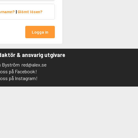
arnamn?
|
Glömt lösen?
Logga in
aktör & ansvarig utgivare
s Byström
red@alex.se
j oss på Facebook!
j oss på Instagram!