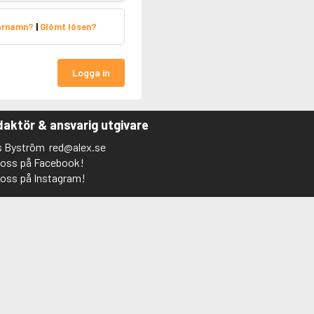
arnamn?
|
Glömt lösen?
Logga in
aktör & ansvarig utgivare
s Byström
red@alex.se
j oss på Facebook!
j oss på Instagram!