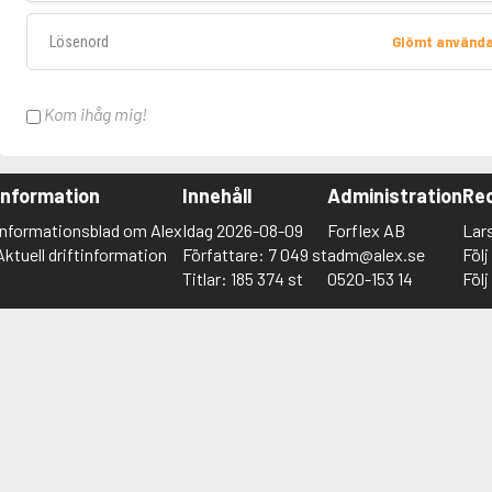
Lösenord
Glömt använd
Kom ihåg mig!
Information
Innehåll
Administration
Red
Informationsblad om Alex
Idag 2026-08-09
Forflex AB
Lar
Aktuell driftinformation
Författare: 7 049 st
adm@alex.se
Föl
Titlar: 185 374 st
0520-153 14
Föl