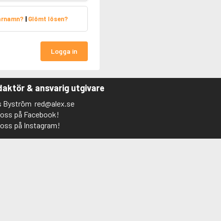
arnamn?
|
Glömt lösen?
Logga in
aktör & ansvarig utgivare
s Byström
red@alex.se
j oss på Facebook!
j oss på Instagram!