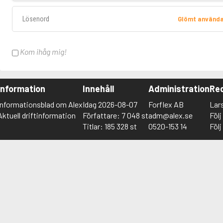
Lösenord
Glömt använd
Kom ihåg mig!
Information
Innehåll
Administration
Red
Informationsblad om Alex
Idag 2026-08-07
Forflex AB
Lar
Aktuell driftinformation
Författare: 7 048 st
adm@alex.se
Föl
Titlar: 185 328 st
0520-153 14
Föl