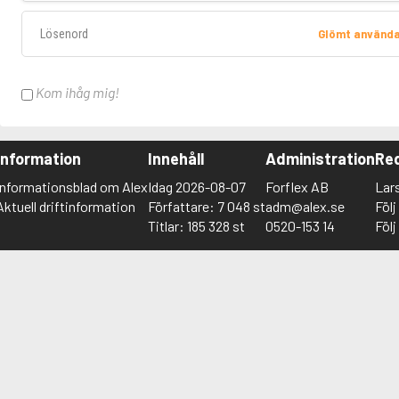
Lösenord
Glömt använd
Kom ihåg mig!
Information
Innehåll
Administration
Red
Informationsblad om Alex
Idag 2026-08-07
Forflex AB
Lar
Aktuell driftinformation
Författare: 7 048 st
adm@alex.se
Föl
Titlar: 185 328 st
0520-153 14
Föl