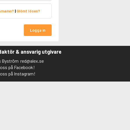
arnamn?
|
Glömt lösen?
Logga in
aktör & ansvarig utgivare
s Byström
red@alex.se
j oss på Facebook!
j oss på Instagram!