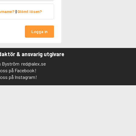
arnamn?
|
Glömt lösen?
Logga in
aktör & ansvarig utgivare
s Byström
red@alex.se
j oss på Facebook!
j oss på Instagram!