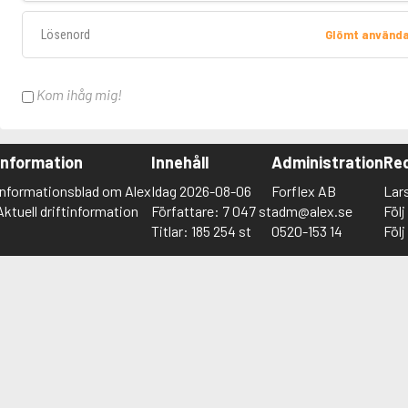
Lösenord
Glömt använd
Kom ihåg mig!
Information
Innehåll
Administration
Red
Informationsblad om Alex
Idag 2026-08-06
Forflex AB
Lar
Aktuell driftinformation
Författare: 7 047 st
adm@alex.se
Föl
Titlar: 185 254 st
0520-153 14
Föl