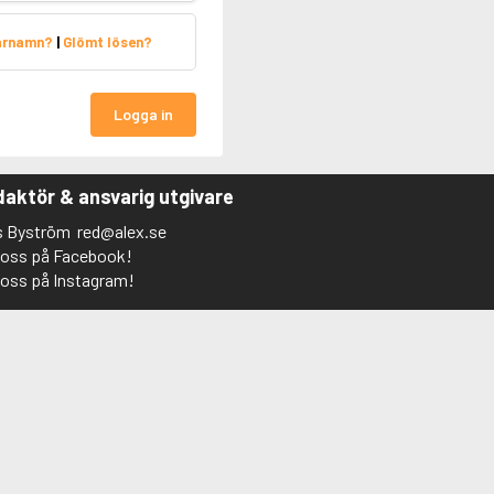
arnamn?
|
Glömt lösen?
Logga in
aktör & ansvarig utgivare
s Byström
red@alex.se
j oss på Facebook!
j oss på Instagram!