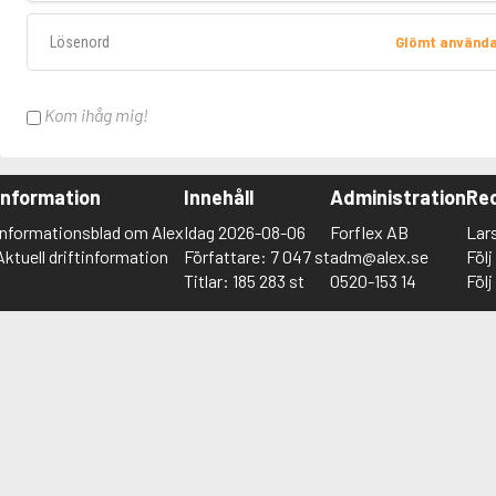
Lösenord
Glömt använd
Kom ihåg mig!
Information
Innehåll
Administration
Red
Informationsblad om Alex
Idag 2026-08-06
Forflex AB
Lar
Aktuell driftinformation
Författare: 7 047 st
adm@alex.se
Föl
Titlar: 185 283 st
0520-153 14
Föl