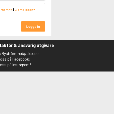
arnamn?
|
Glömt lösen?
Logga in
aktör & ansvarig utgivare
s Byström
red@alex.se
j oss på Facebook!
j oss på Instagram!