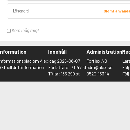
Lösenord
Glömt använd
Kom ihåg mig!
Information
Innehåll
Administration
Red
Informationsblad om Alex
Idag 2026-08-07
Forflex AB
Lar
Aktuell driftinformation
Författare: 7 047 st
adm@alex.se
Föl
Titlar: 185 299 st
0520-153 14
Föl