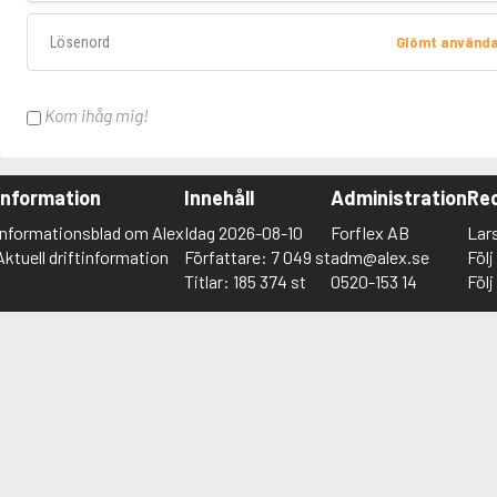
Lösenord
Glömt använd
Kom ihåg mig!
Information
Innehåll
Administration
Red
Informationsblad om Alex
Idag 2026-08-10
Forflex AB
Lar
Aktuell driftinformation
Författare: 7 049 st
adm@alex.se
Föl
Titlar: 185 374 st
0520-153 14
Föl