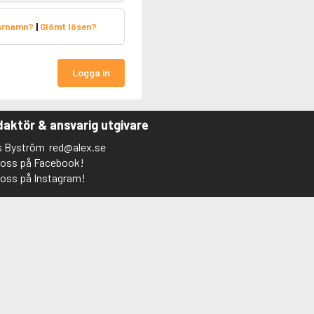
arnamn?
|
Glömt lösen?
Logga in
aktör & ansvarig utgivare
s Byström
red@alex.se
j oss på Facebook!
j oss på Instagram!