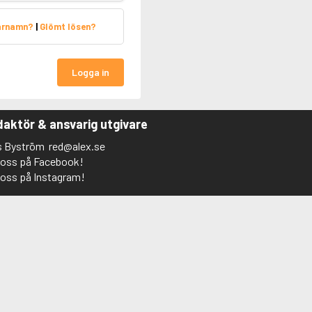
arnamn?
|
Glömt lösen?
Logga in
aktör & ansvarig utgivare
s Byström
red@alex.se
j oss på Facebook!
j oss på Instagram!