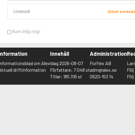
Lösenord
Glömt använd
Kom ihåg mig!
Information
Innehåll
Administration
Red
Informationsblad om Alex
Idag 2026-08-07
Forflex AB
Lar
Aktuell driftinformation
Författare: 7 048 st
adm@alex.se
Föl
Titlar: 185 316 st
0520-153 14
Föl